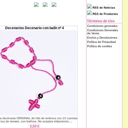
RSS de Noticias
RSS de Productos
Términos de Uso
Condiciones generales
Decenarios Decenario con balín nº 4
Condiciones Generales
de Venta
Envíos y Devoluciones
Política de Privacidad
Política de cookies
ra decenaria ORIGINAL de hilo de terlenca con 10 cuentas
cruz de remate, con balínes. No aceptes imitaciones....
3,50 €