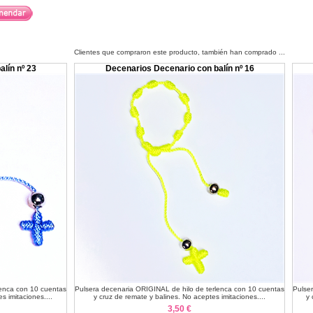
Clientes que compraron este producto, también han comprado ...
lín nº 23
Decenarios Decenario con balín nº 16
lenca con 10 cuentas
Pulsera decenaria ORIGINAL de hilo de terlenca con 10 cuentas
Pulse
s imitaciones....
y cruz de remate y balines. No aceptes imitaciones....
y 
3,50 €