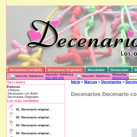
Decenarios con Balín
Decenarios Originales
Novedades
Destacados
B
Atención Telefónica
WhatsApp
902 998 948
682937133
Inicio
»
Marcas
»
Decenarios
»
Decena
Secciones
Pulseras
«Todos»
Decenarios Decenario con
Decenarios con Balín
Decenarios Originales
Los más vendidos
01.
Decenario original...
02.
Decenario original...
03.
Decenario original...
04.
Decenario original...