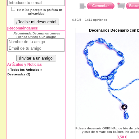
He leído y acepto la
política de
privacidad
4.50
/5 –
1411
opiniones
¡Recomiéndanos!
Decenarios Decenario con ba
¡Recomienda Decenarios.com.es
(Tienda Oficial) a un amigo!
Artículos y Noticias
« Todos los Artículos »
Destacadas (2)
Pulsera decenaria ORIGINAL de hilo de ter
y cruz de remate con balínes. No acepte
3,50 €