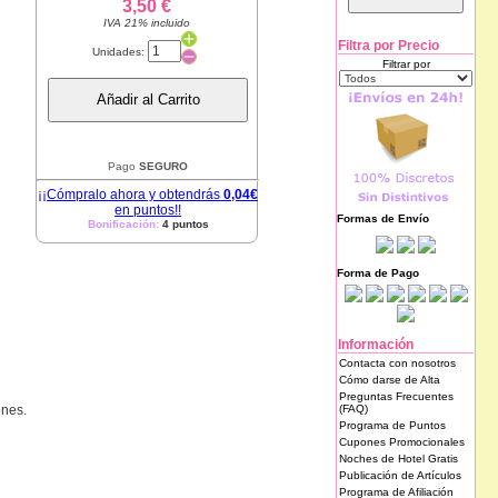
3,50 €
IVA 21% incluido
Filtra por Precio
Unidades:
Filtrar por
Añadir al Carrito
Pago
SEGURO
¡¡Cómpralo ahora y obtendrás
0,04€
en puntos!!
Formas de Envío
Bonificación:
4 puntos
Forma de Pago
Información
Contacta con nosotros
Cómo darse de Alta
Preguntas Frecuentes
(FAQ)
ones.
Programa de Puntos
Cupones Promocionales
Noches de Hotel Gratis
Publicación de Artículos
Programa de Afiliación