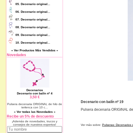
05.
Decenario original...
06.
Decenario original...
07.
Decenario original...
08.
Decenario original...
09.
Decenario original...
10.
Decenario original...
« Ver Productos Más Vendidos »
Novedades
Decenarios
Decenario con balín nº 4
3,50 €
Decenario con balín nº 19
Pulsera decenaria ORIGINAL de hilo de
terlenca con 10 c...
Pulsera decenaria ORIGINAL de h
« Ver todas las Novedades »
Recibe un 5% de descuento
¡Además de novedades, trucos y
consejos de nuestros expertos!
Ver más sobre:
Pulseras: Decenarios 