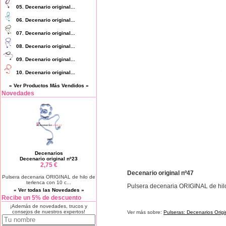
05.
Decenario original...
06.
Decenario original...
07.
Decenario original...
08.
Decenario original...
09.
Decenario original...
10.
Decenario original...
« Ver Productos Más Vendidos »
Novedades
Decenarios
Decenario original nº23
2,75 €
Decenario original nº47
Pulsera decenaria ORIGINAL de hilo de
terlenca con 10 c...
Pulsera decenaria ORIGINAL de hilo
« Ver todas las Novedades »
Recibe un 5% de descuento
¡Además de novedades, trucos y
consejos de nuestros expertos!
Ver más sobre:
Pulseras: Decenarios Origi