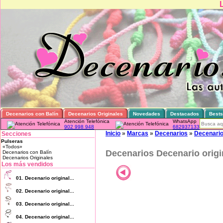
Decenarios con Balín
Decenarios Originales
Novedades
Destacados
Bests
Atención Telefónica
WhatsApp
902 998 948
682937133
Inicio
»
Marcas
»
Decenarios
»
Decenario 
Secciones
Pulseras
«Todos»
Decenarios Decenario origi
Decenarios con Balín
Decenarios Originales
Los más vendidos
01.
Decenario original...
02.
Decenario original...
03.
Decenario original...
04.
Decenario original...