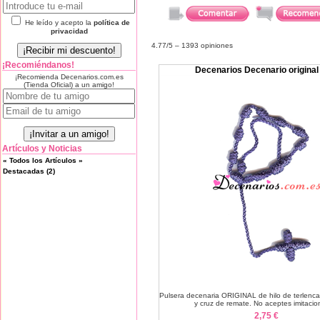
He leído y acepto la
política de
privacidad
4.77
/5 –
1393
opiniones
¡Recomiéndanos!
Decenarios Decenario original
¡Recomienda Decenarios.com.es
(Tienda Oficial) a un amigo!
Artículos y Noticias
« Todos los Artículos »
Destacadas (2)
Pulsera decenaria ORIGINAL de hilo de terlenc
y cruz de remate. No aceptes imitacion
2,75 €