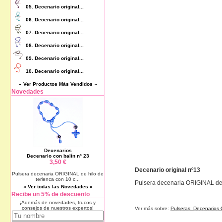
05.
Decenario original...
06.
Decenario original...
07.
Decenario original...
08.
Decenario original...
09.
Decenario original...
10.
Decenario original...
« Ver Productos Más Vendidos »
Novedades
Decenarios
Decenario con balín nº 23
3,50 €
Decenario original nº13
Pulsera decenaria ORIGINAL de hilo de
terlenca con 10 c...
Pulsera decenaria ORIGINAL de h
« Ver todas las Novedades »
Recibe un 5% de descuento
¡Además de novedades, trucos y
consejos de nuestros expertos!
Ver más sobre:
Pulseras: Decenarios 