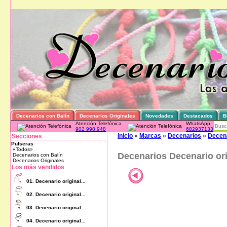
Decenarios con Balín
Decenarios Originales
Novedades
Destacados
B
Atención Telefónica
WhatsApp
902 998 948
682937133
Inicio
»
Marcas
»
Decenarios
»
Decena
Secciones
Pulseras
«Todos»
Decenarios Decenario ori
Decenarios con Balín
Decenarios Originales
Los más vendidos
01.
Decenario original...
02.
Decenario original...
03.
Decenario original...
04.
Decenario original...