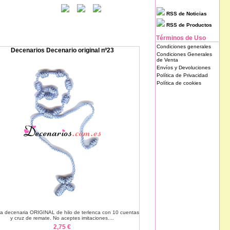
RSS de Noticias
RSS de Productos
Términos de Uso
Condiciones generales
Decenarios Decenario original nº23
Condiciones Generales
de Venta
Envíos y Devoluciones
Política de Privacidad
Política de cookies
ra decenaria ORIGINAL de hilo de terlenca con 10 cuentas
y cruz de remate. No aceptes imitaciones....
2,75 €