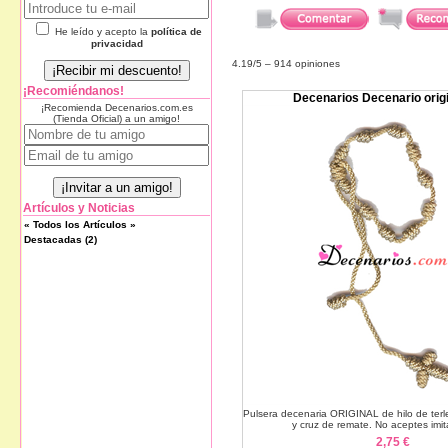
He leído y acepto la
política de
privacidad
4.19
/5 –
914
opiniones
¡Recomiéndanos!
Decenarios Decenario origi
¡Recomienda Decenarios.com.es
(Tienda Oficial) a un amigo!
Artículos y Noticias
« Todos los Artículos »
Destacadas (2)
Pulsera decenaria ORIGINAL de hilo de ter
y cruz de remate. No aceptes imit
2,75 €