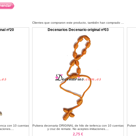
Clientes que compraron este producto, también han comprado ...
nal nº20
Decenarios Decenario original nº03
lenca con 10 cuentas
Pulsera decenaria ORIGINAL de hilo de terlenca con 10 cuentas
Pulse
aciones....
y cruz de remate. No aceptes imitaciones....
2,75 €