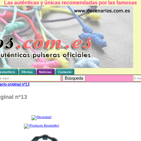
Las auténticas y únicas recomendadas por las famosas
estsellers
Ofertas
Noticias
Contacto
rio original nº13
ginal nº13