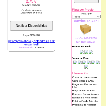
2,75 €
IVA 21% incluido
Filtra por Precio
Producto Agotado
Disponible en breve
Filtrar por
Notificar Disponibilidad
Pago
SEGURO
¡¡Cómpralo ahora y obtendrás
0,03€
en puntos!!
Formas de Envío
Bonificación:
3 puntos
Forma de Pago
Información
Contacta con nosotros
Cómo darse de Alta
Preguntas Frecuentes
(FAQ)
Programa de Puntos
Cupones Promocionales
Noches de Hotel Gratis
Publicación de Artículos
Programa de Afiliación