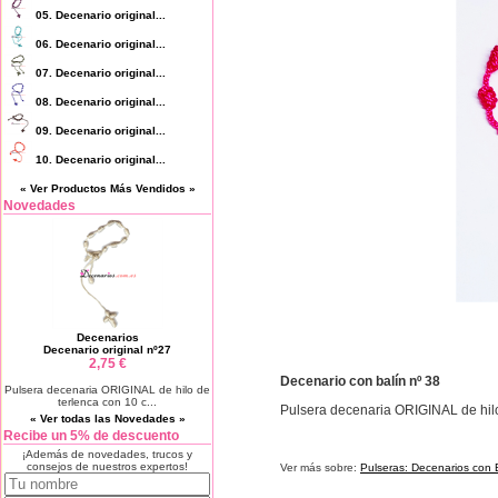
05.
Decenario original...
06.
Decenario original...
07.
Decenario original...
08.
Decenario original...
09.
Decenario original...
10.
Decenario original...
« Ver Productos Más Vendidos »
Novedades
Decenarios
Decenario original nº27
2,75 €
Decenario con balín nº 38
Pulsera decenaria ORIGINAL de hilo de
terlenca con 10 c...
Pulsera decenaria ORIGINAL de hilo 
« Ver todas las Novedades »
Recibe un 5% de descuento
¡Además de novedades, trucos y
consejos de nuestros expertos!
Ver más sobre:
Pulseras: Decenarios con 