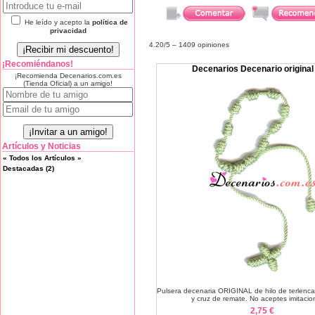
He leído y acepto la
política de
privacidad
4.20
/5 –
1409
opiniones
¡Recomiéndanos!
Decenarios Decenario original
¡Recomienda Decenarios.com.es
(Tienda Oficial) a un amigo!
Artículos y Noticias
« Todos los Artículos »
Destacadas (2)
Pulsera decenaria ORIGINAL de hilo de terlenc
y cruz de remate. No aceptes imitacion
2,75 €