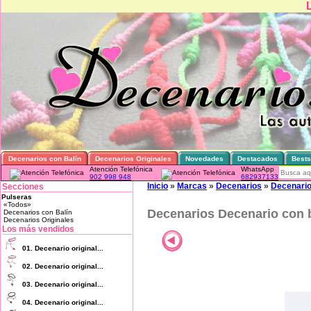
Decenarios con Balín
Decenarios Originales
Novedades
Destacados
Bests
Atención Telefónica
WhatsApp
902 998 948
682937133
Inicio
»
Marcas
»
Decenarios
»
Decenario 
Secciones
Pulseras
«Todos»
Decenarios Decenario con b
Decenarios con Balín
Decenarios Originales
Los más vendidos
01.
Decenario original...
02.
Decenario original...
03.
Decenario original...
04.
Decenario original...